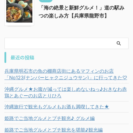
「海の絶景と新鮮グルメ！」道の駅み
つの楽しみ方【兵庫県龍野市】
最近の投稿
兵庫県明石市の魚の棚商店街にあるマフィンのお店
「No123(ナンバーヒャクニジュウサン)」に行ってきた♡
沖縄グルメ★お腹が減っては楽しめないねっ♪おきなわ赤
鶏とあぐーのお店とりひろ
沖縄旅行で観光もグルメもお酒も満喫してきた★
姫路でご当地グルメとプチ観光♪ グルメ編
姫路でご当地グルメとプチ観光を堪能♪観光編