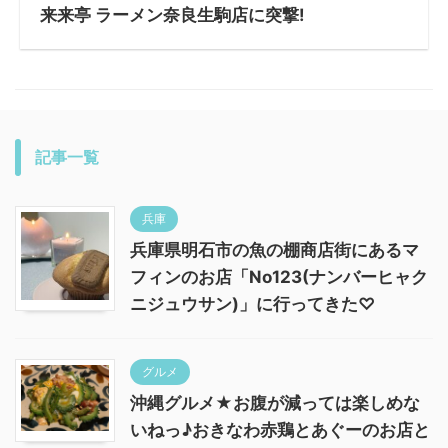
来来亭 ラーメン奈良生駒店に突撃!
記事一覧
兵庫
兵庫県明石市の魚の棚商店街にあるマ
フィンのお店「No123(ナンバーヒャク
ニジュウサン)」に行ってきた♡
グルメ
沖縄グルメ★お腹が減っては楽しめな
いねっ♪おきなわ赤鶏とあぐーのお店と