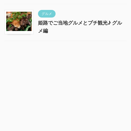
グルメ
姫路でご当地グルメとプチ観光♪ グル
メ編