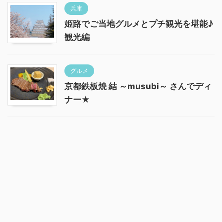
兵庫
姫路でご当地グルメとプチ観光を堪能♪
観光編
グルメ
京都鉄板焼 結 ～musubi～ さんでディ
ナー★