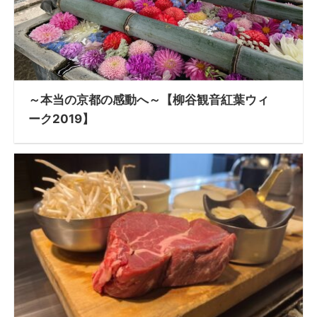
～本当の京都の感動へ～【柳谷観音紅葉ウィ
ーク2019】