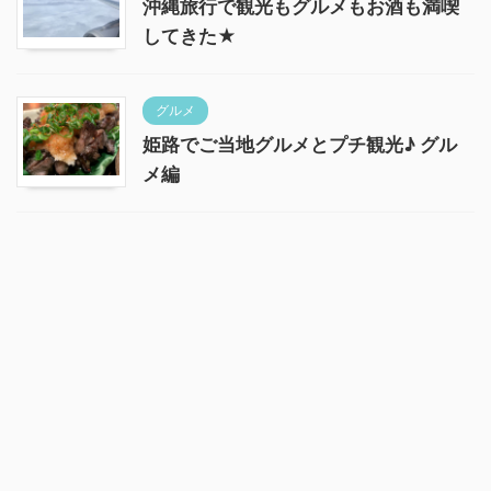
沖縄旅行で観光もグルメもお酒も満喫
してきた★
グルメ
姫路でご当地グルメとプチ観光♪ グル
メ編