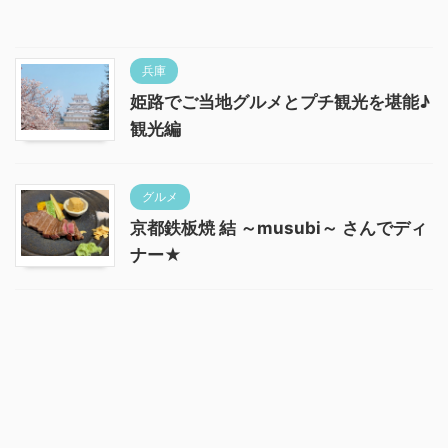
兵庫
姫路でご当地グルメとプチ観光を堪能♪
観光編
グルメ
京都鉄板焼 結 ～musubi～ さんでディ
ナー★