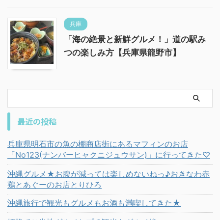
兵庫
「海の絶景と新鮮グルメ！」道の駅み
つの楽しみ方【兵庫県龍野市】
最近の投稿
兵庫県明石市の魚の棚商店街にあるマフィンのお店
「No123(ナンバーヒャクニジュウサン)」に行ってきた♡
沖縄グルメ★お腹が減っては楽しめないねっ♪おきなわ赤
鶏とあぐーのお店とりひろ
沖縄旅行で観光もグルメもお酒も満喫してきた★