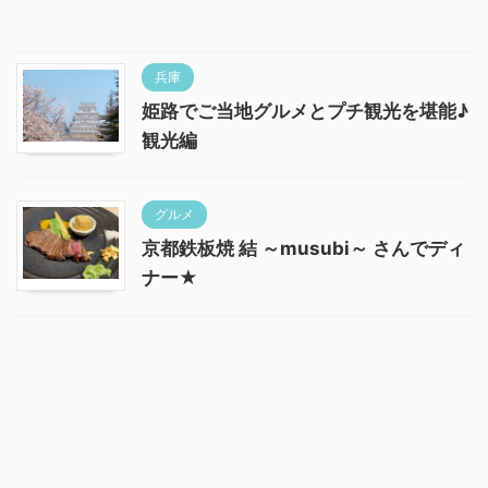
兵庫
姫路でご当地グルメとプチ観光を堪能♪
観光編
グルメ
京都鉄板焼 結 ～musubi～ さんでディ
ナー★