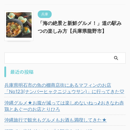
兵庫
「海の絶景と新鮮グルメ！」道の駅み
つの楽しみ方【兵庫県龍野市】
最近の投稿
兵庫県明石市の魚の棚商店街にあるマフィンのお店
「No123(ナンバーヒャクニジュウサン)」に行ってきた♡
沖縄グルメ★お腹が減っては楽しめないねっ♪おきなわ赤
鶏とあぐーのお店とりひろ
沖縄旅行で観光もグルメもお酒も満喫してきた★