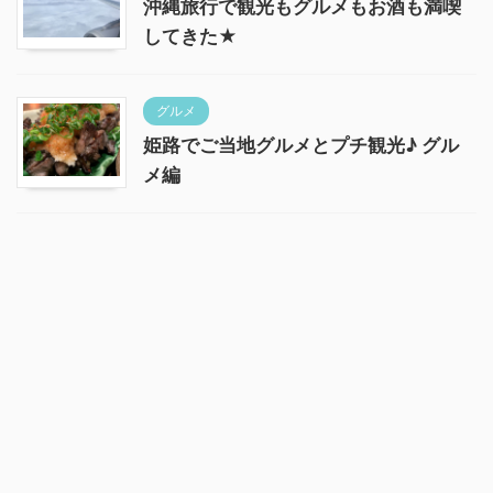
沖縄旅行で観光もグルメもお酒も満喫
してきた★
グルメ
姫路でご当地グルメとプチ観光♪ グル
メ編