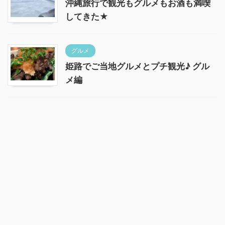
沖縄旅行で観光もグルメもお酒も満喫
してきた★
グルメ
姫路でご当地グルメとプチ観光♪ グル
メ編