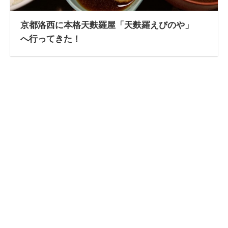
京都洛西に本格天麩羅屋「天麩羅えびのや」
へ行ってきた！