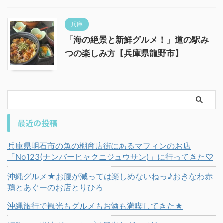
兵庫
「海の絶景と新鮮グルメ！」道の駅み
つの楽しみ方【兵庫県龍野市】
最近の投稿
兵庫県明石市の魚の棚商店街にあるマフィンのお店
「No123(ナンバーヒャクニジュウサン)」に行ってきた♡
沖縄グルメ★お腹が減っては楽しめないねっ♪おきなわ赤
鶏とあぐーのお店とりひろ
沖縄旅行で観光もグルメもお酒も満喫してきた★