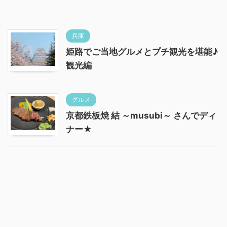
兵庫
姫路でご当地グルメとプチ観光を堪能♪
観光編
グルメ
京都鉄板焼 結 ～musubi～ さんでディ
ナー★