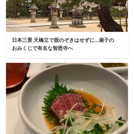
日本三景 天橋立で股のぞきはせずに…扇子の
おみくじで有名な智恩寺へ