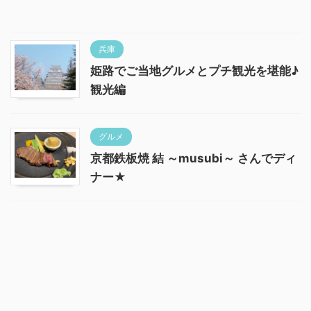
兵庫
姫路でご当地グルメとプチ観光を堪能♪
観光編
グルメ
京都鉄板焼 結 ～musubi～ さんでディ
ナー★