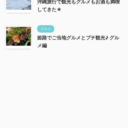
沖縄旅行で観光もグルメもお酒も満喫
してきた★
グルメ
姫路でご当地グルメとプチ観光♪ グル
メ編