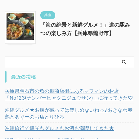
兵庫
「海の絶景と新鮮グルメ！」道の駅み
つの楽しみ方【兵庫県龍野市】
最近の投稿
兵庫県明石市の魚の棚商店街にあるマフィンのお店
「No123(ナンバーヒャクニジュウサン)」に行ってきた♡
沖縄グルメ★お腹が減っては楽しめないねっ♪おきなわ赤
鶏とあぐーのお店とりひろ
沖縄旅行で観光もグルメもお酒も満喫してきた★