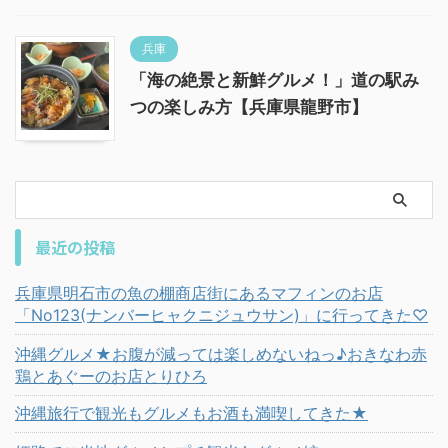
兵庫
「海の絶景と新鮮グルメ！」道の駅み
つの楽しみ方【兵庫県龍野市】
最近の投稿
兵庫県明石市の魚の棚商店街にあるマフィンのお店
「No123(ナンバーヒャクニジュウサン)」に行ってきた♡
沖縄グルメ★お腹が減っては楽しめないねっ♪おきなわ赤
鶏とあぐーのお店とりひろ
沖縄旅行で観光もグルメもお酒も満喫してきた★