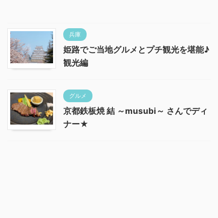
兵庫
姫路でご当地グルメとプチ観光を堪能♪
観光編
グルメ
京都鉄板焼 結 ～musubi～ さんでディ
ナー★