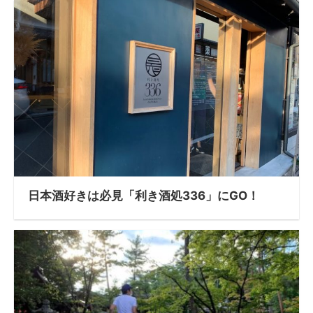
日本酒好きは必見「利き酒処336」にGO！