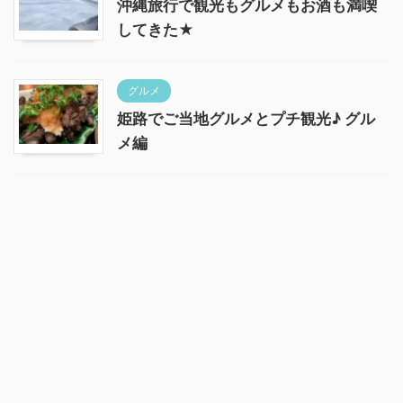
沖縄旅行で観光もグルメもお酒も満喫
してきた★
グルメ
姫路でご当地グルメとプチ観光♪ グル
メ編