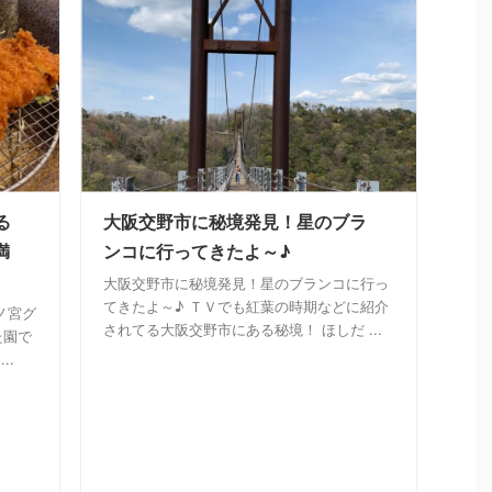
る
大阪交野市に秘境発見！星のブラ
満
ンコに行ってきたよ～♪
大阪交野市に秘境発見！星のブランコに行っ
てきたよ～♪ ＴＶでも紅葉の時期などに紹介
ノ宮グ
されてる大阪交野市にある秘境！ ほしだ ...
た園で
..