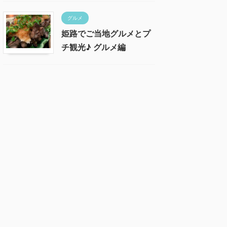
グルメ
姫路でご当地グルメとプ
チ観光♪ グルメ編