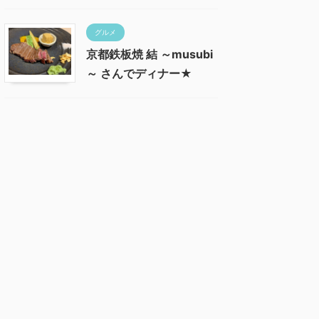
グルメ
京都鉄板焼 結 ～musubi
～ さんでディナー★