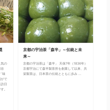
隠
京都の宇治茶「森半」～伝統と未
来～
人気の
京都の宇治茶は「森半」 天保7年（1836年）
川谷
京都宇治にて森半製茶所を創業して以来、共
「味
栄製茶は、日本茶の伝統とともに歩み ...
列がで
来訪日
です。