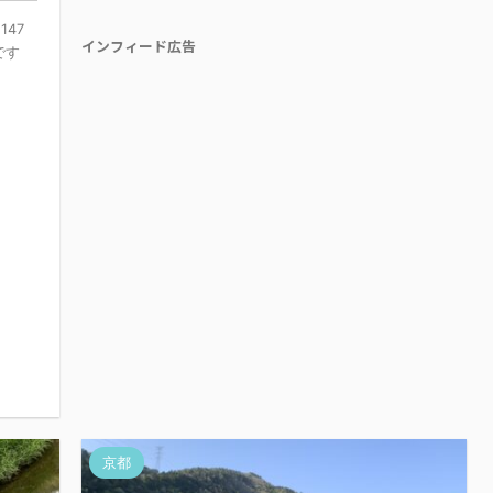
47
インフィード広告
です
京都