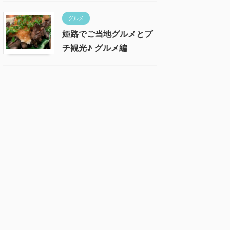
グルメ
姫路でご当地グルメとプ
チ観光♪ グルメ編