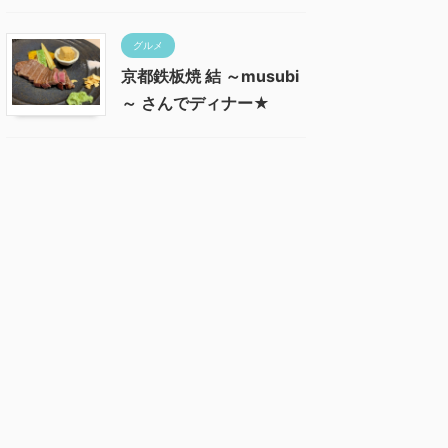
グルメ
京都鉄板焼 結 ～musubi
～ さんでディナー★