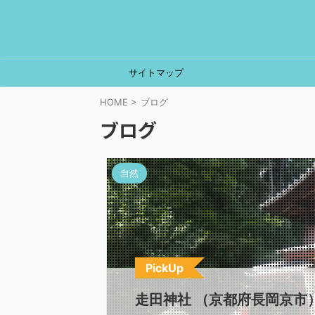
サイトマップ
HOME
>
ブログ
ブログ
自然
PickUp
走田神社 （京都府長岡京市