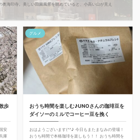
市の奥海印寺。美しい田園風景を眺めていると、小高い山が見え
グルメ
散歩
おうち時間を楽しむ♪UNOさんの珈琲豆を
ダイソーのミルでコーヒー豆を挽く
国安
おはようございます(^^♪ 今日もまたまなみの登場！
兵庫
おうち時間で本格珈琲を楽しもう！！ おうち時間を