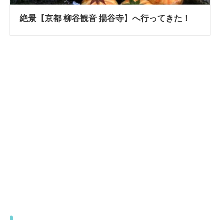
絶景【京都 柳谷観音 揚谷寺】へ行ってきた！