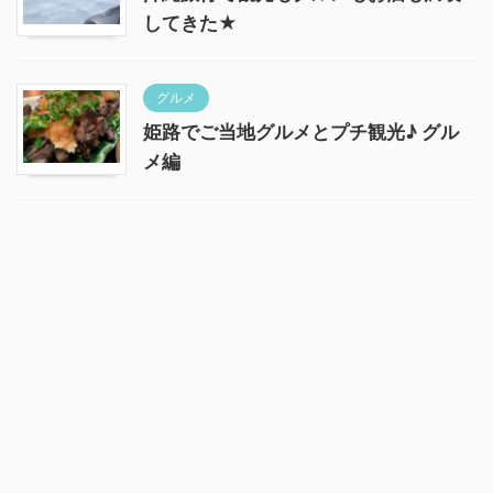
してきた★
グルメ
姫路でご当地グルメとプチ観光♪ グル
メ編