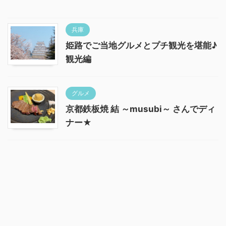
兵庫
姫路でご当地グルメとプチ観光を堪能♪
観光編
グルメ
京都鉄板焼 結 ～musubi～ さんでディ
ナー★