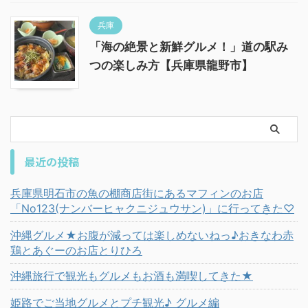
兵庫
「海の絶景と新鮮グルメ！」道の駅み
つの楽しみ方【兵庫県龍野市】
最近の投稿
兵庫県明石市の魚の棚商店街にあるマフィンのお店
「No123(ナンバーヒャクニジュウサン)」に行ってきた♡
沖縄グルメ★お腹が減っては楽しめないねっ♪おきなわ赤
鶏とあぐーのお店とりひろ
沖縄旅行で観光もグルメもお酒も満喫してきた★
姫路でご当地グルメとプチ観光♪ グルメ編