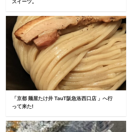
スイーツ。
「京都 麺屋たけ井 TauT阪急洛西口店 」へ行
って来た!