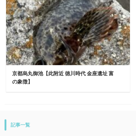
京都烏丸御池【此附近 徳川時代 金座遺址 富
の象徴】
記事一覧