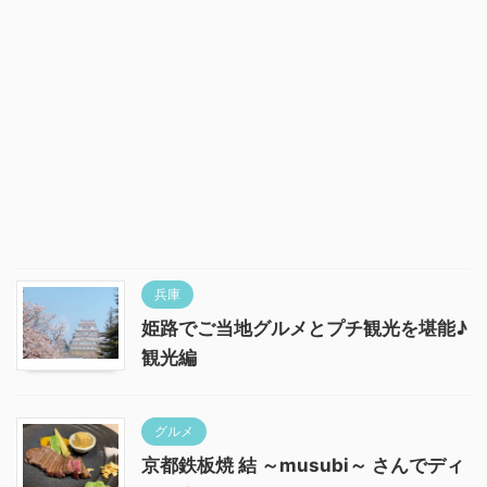
兵庫
姫路でご当地グルメとプチ観光を堪能♪
観光編
グルメ
京都鉄板焼 結 ～musubi～ さんでディ