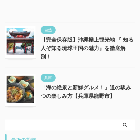
自然
【完全保存版】沖縄極上観光地 『 知る
人ぞ知る琉球王国の魅力』を徹底解
剖！
兵庫
「海の絶景と新鮮グルメ！」道の駅み
つの楽しみ方【兵庫県龍野市】
最近の投稿