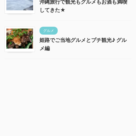
沖縄旅行で観光もグルメもお酒も満喫
してきた★
グルメ
姫路でご当地グルメとプチ観光♪ グル
メ編