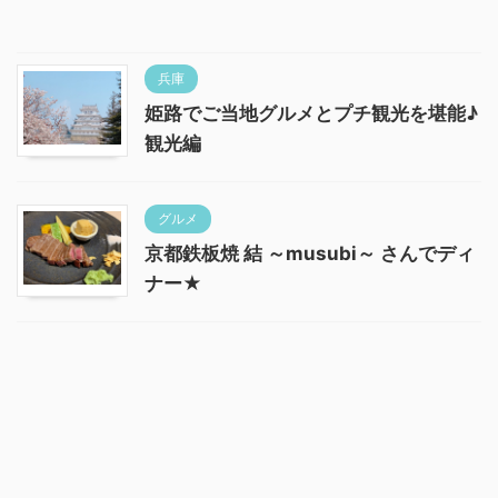
兵庫
姫路でご当地グルメとプチ観光を堪能♪
観光編
グルメ
京都鉄板焼 結 ～musubi～ さんでディ
ナー★