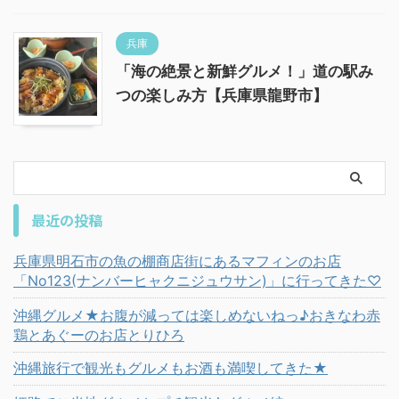
兵庫
「海の絶景と新鮮グルメ！」道の駅み
つの楽しみ方【兵庫県龍野市】
最近の投稿
兵庫県明石市の魚の棚商店街にあるマフィンのお店
「No123(ナンバーヒャクニジュウサン)」に行ってきた♡
沖縄グルメ★お腹が減っては楽しめないねっ♪おきなわ赤
鶏とあぐーのお店とりひろ
沖縄旅行で観光もグルメもお酒も満喫してきた★