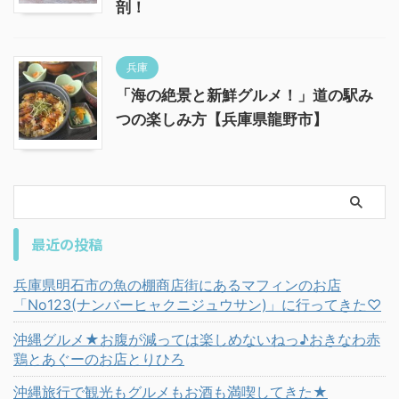
剖！
兵庫
「海の絶景と新鮮グルメ！」道の駅み
つの楽しみ方【兵庫県龍野市】
最近の投稿
兵庫県明石市の魚の棚商店街にあるマフィンのお店
「No123(ナンバーヒャクニジュウサン)」に行ってきた♡
沖縄グルメ★お腹が減っては楽しめないねっ♪おきなわ赤
鶏とあぐーのお店とりひろ
沖縄旅行で観光もグルメもお酒も満喫してきた★