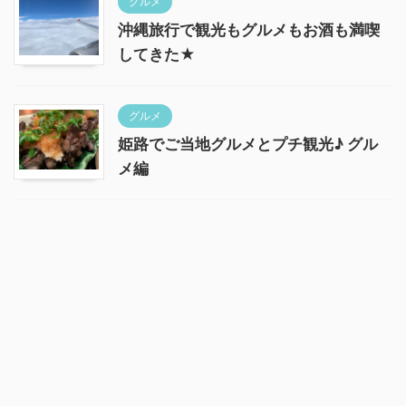
グルメ
沖縄旅行で観光もグルメもお酒も満喫
してきた★
グルメ
姫路でご当地グルメとプチ観光♪ グル
メ編