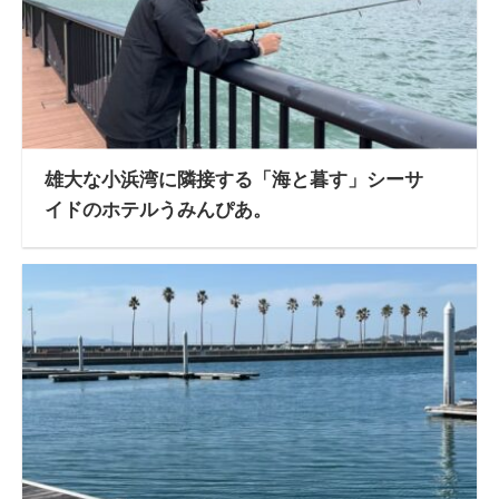
雄大な小浜湾に隣接する「海と暮す」シーサ
イドのホテルうみんぴあ。