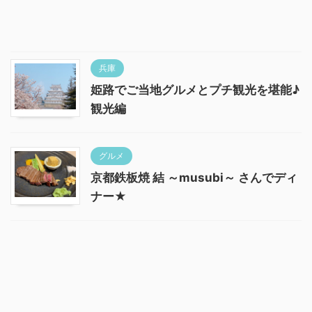
兵庫
姫路でご当地グルメとプチ観光を堪能♪
観光編
グルメ
京都鉄板焼 結 ～musubi～ さんでディ
ナー★